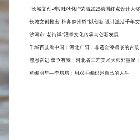
“长城文创-榫卯赵州桥”荣膺2025德国红点设计大
长城文创推出“榫卯赵州桥”以创新 设计激活千年
沙河市“老街祥”灌掌文化传承与创新发展
千城百县看中国｜河北广阳：非遗金漆镶嵌的古韵
草编明星—李培培：用双手编织起自己的人生