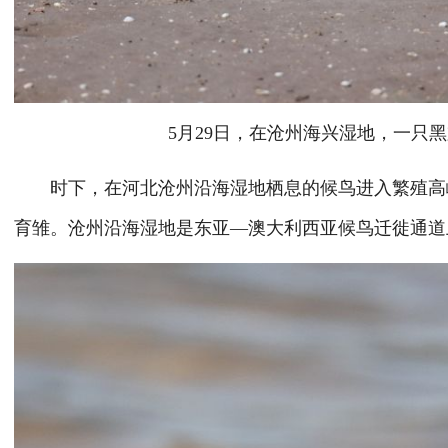
5月29日，在沧州海兴湿地，一只黑
时下，在河北沧州沿海湿地栖息的候鸟进入繁殖高峰
育雏。沧州沿海湿地是东亚—澳大利西亚候鸟迁徙通道