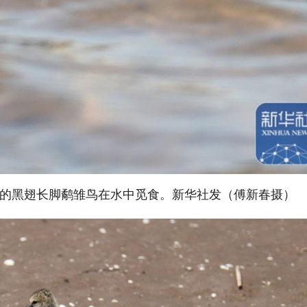
的黑翅长脚鹬雏鸟在水中觅食。新华社发（傅新春摄）