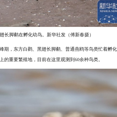
翅长脚鹬在孵化幼鸟。新华社发（傅新春摄）
期，东方白鹳、黑翅长脚鹬、普通燕鸥等鸟类忙着孵化
上的重要繁殖地，目前在这里观测到60余种鸟类。