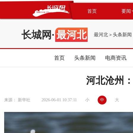
首页
要闻
长城网
·
最河北
最河北
头条新闻
>
首页
头条新闻
电商资讯
河北沧州
小
中
大
来源： 新华社
2026-06-01 10:37:11