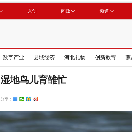
原创
问政
频道
数字产业
县域经济
河北礼物
创新教育
燕
：湿地鸟儿育雏忙
分享：