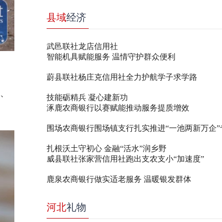
县域
经济
武邑联社龙店信用社
智能机具赋能服务 温情守护群众便利
蔚县联社杨庄克信用社全力护航学子求学路
、
技能砺精兵 凝心建新功
涿鹿农商银行以赛赋能推动服务提质增效
围场农商银行围场镇支行扎实推进“一池两新万企”
扎根沃土守初心 金融“活水”润乡野
威县联社张家营信用社跑出支农支小“加速度”
鹿泉农商银行做实适老服务 温暖银发群体
河北
礼物