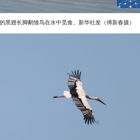
的黑翅长脚鹬雏鸟在水中觅食。新华社发（傅新春摄）