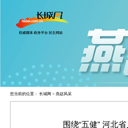
您当前的位置：
长城网
>
燕赵风采
围绕“五健” 河北