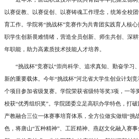
以赛促教、以赛促创、以赛铸魂工作理念，统筹全校团
育工作。
学院
将
“挑战杯”竞赛作为共青团实践育人核
职学生创新畏难情绪，营造全员创新、师生共创、深耕
年职能，助力高素质技术技能人才培养。
“挑战杯”竞赛以“崇尚科学、追求真知、勤奋学习
新的重要载体
。
今年
“挑战杯”河北省大学生创业计划竞赛
个项目参加省级复赛。
学
院荣获省级特等奖
3项，一等
校获
“
优秀组织奖
”
。
学院团委立足高职办学特色，打破
产教融合三位一体赛事培育体系，全方位做实做细
“挑
色，将
唐山
“五种精神”、
工匠精神、燕赵文化融入赛事