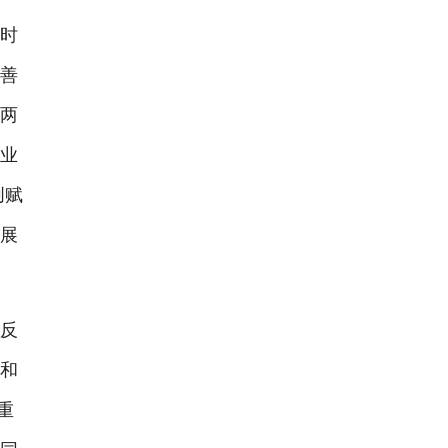
牙时
改善
报两
行业
创赋
分展
、反
作和
重