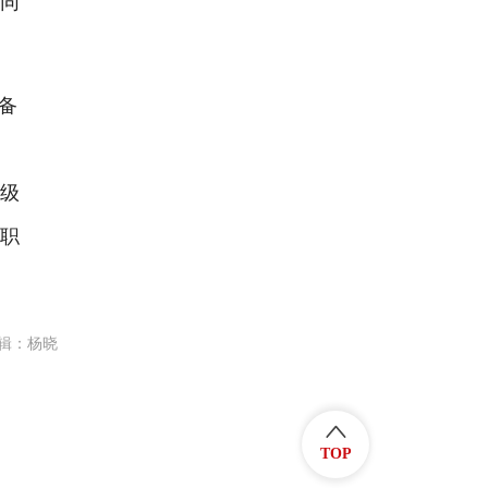
生同
备
协
升级
大职
。
辑：杨晓
TOP