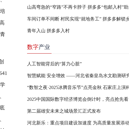
赛培
高
青年入山 拼多多入村
聚青
数字
产业
创
人工智能背后的“算力心脏”
41
，学
、
2025中国国际数字经济博览会倒计时，亮点抢先看
底
第二届雄安未来之城场景汇正式发布
、
河北新乐：重点项目建设加速度 为高质量发展添