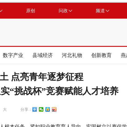
原创
问政
频道
数字产业
县域经济
河北礼物
创新教育
燕
土 点亮青年逐梦征程
实“挑战杯”竞赛赋能人才培养
大
分享：
人根本任务，紧扣职业教育育人导向，牢固树立以赛促