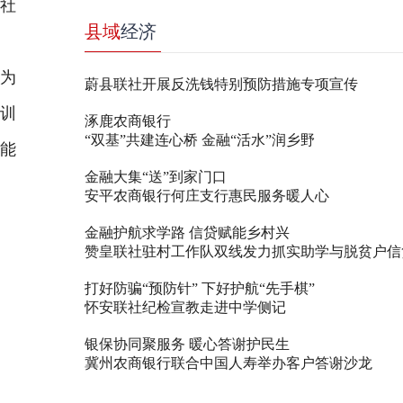
与社
县域
经济
研
化为
蔚县联社开展反洗钱特别预防措施专项宣传
培训
涿鹿农商银行
“双基”共建连心桥 金融“活水”润乡野
技能
金融大集“送”到家门口
安平农商银行何庄支行惠民服务暖人心
金融护航求学路 信贷赋能乡村兴
赞皇联社驻村工作队双线发力抓实助学与脱贫户信
打好防骗“预防针” 下好护航“先手棋”
怀安联社纪检宣教走进中学侧记
银保协同聚服务 暖心答谢护民生
冀州农商银行联合中国人寿举办客户答谢沙龙