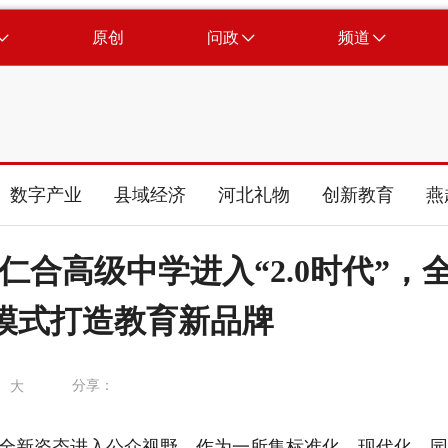
原创
问政
频道
数字产业
县域经济
河北礼物
创新教育
燕
合高级中学进入“2.0时代”，
模式打造教育新品牌
分享：
大
新姿态进入公众视野。作为一所集标准化、现代化、园