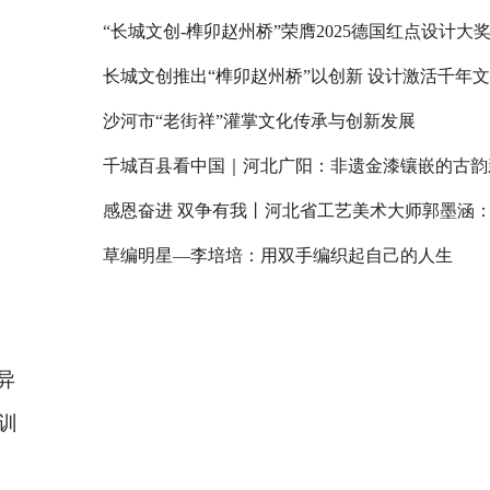
“长城文创-榫卯赵州桥”荣膺2025德国红点设计大
长城文创推出“榫卯赵州桥”以创新 设计激活千年
沙河市“老街祥”灌掌文化传承与创新发展
千城百县看中国｜河北广阳：非遗金漆镶嵌的古韵
草编明星—李培培：用双手编织起自己的人生
异
训