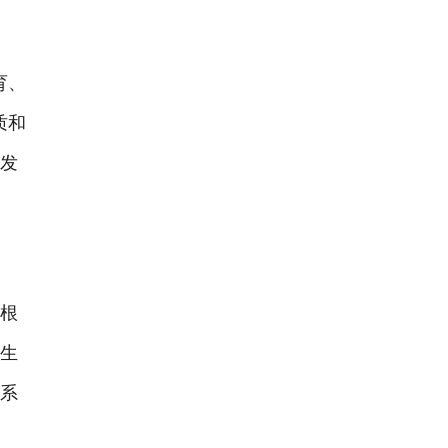
育、
质和
面发
根
学生
体系
。