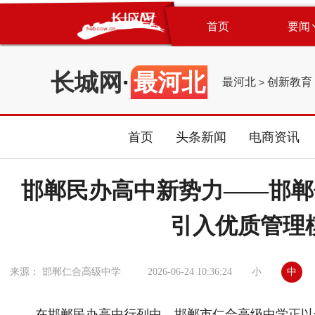
首页
要闻
长城网
·
最河北
最河北
创新教育
>
首页
头条新闻
电商资讯
邯郸民办高中新势力——邯郸仁
引入优质管理
小
中
来源： 邯郸仁合高级中学
2026-06-24 10:36:24
在邯郸民办高中行列中，邯郸市仁合高级中学正以全