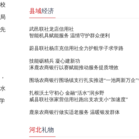
校
县域
经济
布局
领先
武邑联社龙店信用社
智能机具赋能服务 温情守护群众便利
蔚县联社杨庄克信用社全力护航学子求学路
技能砺精兵 凝心建新功
涿鹿农商银行以赛赋能推动服务提质增效
，
围场农商银行围场镇支行扎实推进“一池两新万企”
衡水
扎根沃土守初心 金融“活水”润乡野
威县联社张家营信用社跑出支农支小“加速度”
学
鹿泉农商银行做实适老服务 温暖银发群体
河北
礼物