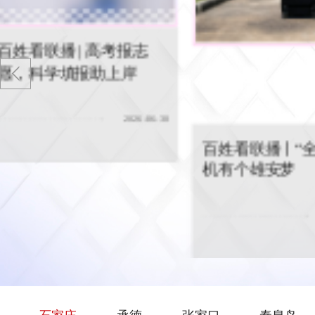
，科学
志
百姓看联播丨“全履历”司机有个
百姓看联
雄安梦
百姓看联
06-30
北“期
百姓看联播丨“全履历”司
机有个雄安梦
2026-07-07