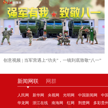
创意视频 | 当军营遇上“功夫”，一镜到底致敬“八一”
新闻网联
网群
人民网
新华网
央视网
光明网
中国新闻网
中
华龙网
浙江在线
南海网
红网
荆楚网
多彩贵