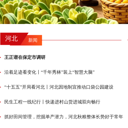
河北
新闻
王正谱在保定市调研
沿着足迹看变化丨“千年秀林”装上“智慧大脑”
“十五五”开局看河北丨河北因地制宜推动口袋公园建设
民生工程一线纪行丨快递进村山货进城双向畅行
抓好田间管理，挖掘单产潜力，河北秋粮整体长势好于常年