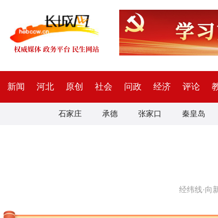
新闻
河北
原创
社会
问政
经济
评论
石家庄
承德
张家口
秦皇岛
经纬线·向