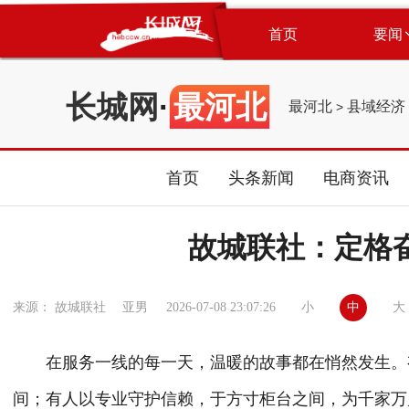
首页
要闻
长城网
·
最河北
最河北
县域经济
>
首页
头条新闻
电商资讯
故城联社：定格
小
中
大
来源： 故城联社 亚男
2026-07-08 23:07:26
在服务一线的每一天，温暖的故事都在悄然发生。
间；有人以专业守护信赖，于方寸柜台之间，为千家万