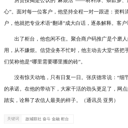
房贷按揭是公认的
“麻烦活”——材料厚、条款多、
心”。面对每一位客户，他坚持全程一对一跟进：资料
户，他就把专业术语“翻译”成大白话，逐条解释。客户
出了柜台，他也闲不住。聚合商户码推广是个磨人
用，从不嫌烦。信贷业务不忙时，他主动去大堂
“搭把
们笑称他是“哪里需要哪里搬的砖”。
没有惊天动地，只有日复一日。张庆德常说：
“细
的承诺。在他的带动下，大家干活的劲头更足了，网点
踏实，诠释了农信人最美的样子。（通讯员 亚男）
关键词
故城联社 奋斗 金融 柜台