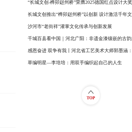
“长城文创-榫卯赵州桥”荣膺2025德国红点设计大
长城文创推出“榫卯赵州桥”以创新 设计激活千年
沙河市“老街祥”灌掌文化传承与创新发展
千城百县看中国｜河北广阳：非遗金漆镶嵌的古韵
草编明星—李培培：用双手编织起自己的人生
TOP