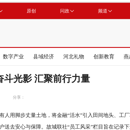
原创
问政
频道
数字产业
县域经济
河北礼物
创新教育
燕
奋斗光影 汇聚前行力量
分享：
有人用脚步丈量土地，将金融
“
活水
”
引入田间地头、工厂
户送去安心与保障。故城联社
“员工风采”栏目旨在记录下