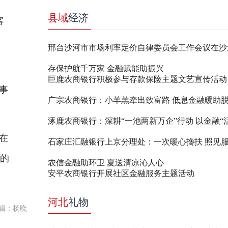
县域
经济
客
使
存保护航千万家 金融赋能助振兴
巨鹿农商银行积极参与存款保险主题文艺宣传活动
事
广宗农商银行：小羊羔牵出致富路 低息金融暖助
在
石家庄汇融银行上京分理处：一次暖心搀扶 照见
天的
农信金融助环卫 夏送清凉沁人心
安平农商银行开展社区金融服务主题活动
河北
礼物
辑：杨晓