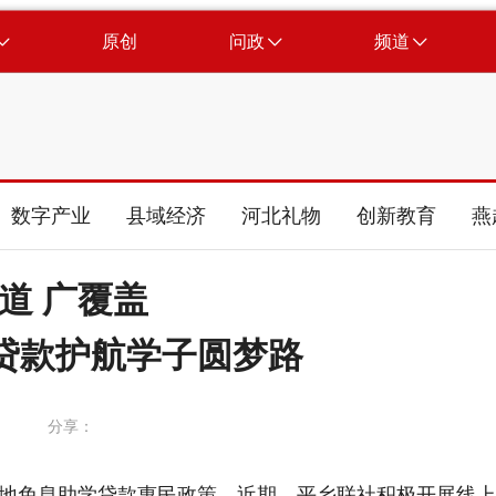
原创
问政
频道
数字产业
县域经济
河北礼物
创新教育
燕
道 广覆盖
贷款护航学子圆梦路
分享：
地免息助学贷款惠民政策，近期
，
平乡
联
社
积极
开展线