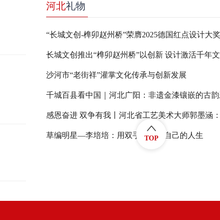
河北
礼物
“长城文创-榫卯赵州桥”荣膺2025德国红点设计大
长城文创推出“榫卯赵州桥”以创新 设计激活千年
沙河市“老街祥”灌掌文化传承与创新发展
千城百县看中国｜河北广阳：非遗金漆镶嵌的古韵
草编明星—李培培：用双手编织起自己的人生
TOP