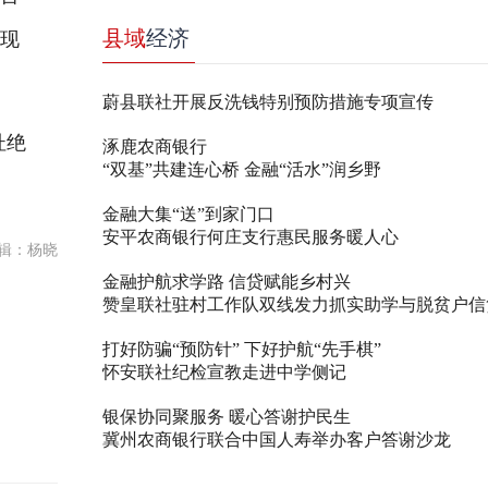
县域
经济
实现
蔚县联社开展反洗钱特别预防措施专项宣传
杜绝
涿鹿农商银行
“双基”共建连心桥 金融“活水”润乡野
金融大集“送”到家门口
安平农商银行何庄支行惠民服务暖人心
辑：杨晓
金融护航求学路 信贷赋能乡村兴
赞皇联社驻村工作队双线发力抓实助学与脱贫户信
打好防骗“预防针” 下好护航“先手棋”
怀安联社纪检宣教走进中学侧记
银保协同聚服务 暖心答谢护民生
冀州农商银行联合中国人寿举办客户答谢沙龙