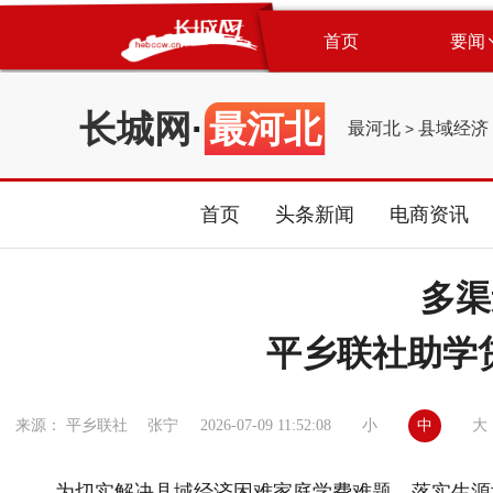
首页
要闻
长城网
·
最河北
最河北
县域经济
>
首页
头条新闻
电商资讯
多渠
平乡联社助学
小
中
大
来源： 平乡联社 张宁
2026-07-09 11:52:08
为切实解决县域
经济
困难家庭学费难题，落实生源