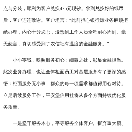
点与分装，顺利为客户兑换475元现钞。拿到兑换好的纸币
后，客户连连致谢。客户坦言：“此前担心银行嫌业务麻烦拒
绝办理，内心十分忐忑，没想到工作人员全程耐心周到、毫
无怨言，真切感受到了
农信社
有温度的金融服务。
”
小小零钱，映照服务初心；细微之处，彰显金融担当。
此次业务办理，也让全体柜面员工对基层服务有了更深的感
悟：柜面服务无小事，群众的每一项需求都值得用心对待。
立足后续服务工作，
平安堡信用社
将从
多个
方面持续优化服
务质量。
一是坚守服务本心，平等服务全体客户。摒弃重大额、