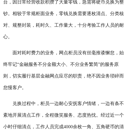
台，因日常经营收款积攒了大量零钱，急需将硬币兑换为整
钞。相较于常规柜面业务，零钱兑换需要逐枚清点、分类核
对、规整封装，耗时久、工作量大，十分考验工作人员的耐
心。
面对耗时费力的业务，网点柜员没有丝毫推诿懈怠，始
终牢记
“金融服务不分金额大小、不分业务繁简”的服务原
则，切实履行基层金融网点应尽的职责，绝不因业务琐碎而
怠慢客户。
兑换
过程中，柜员一边耐心安抚客户情绪，一边有条不
紊地开展清点工作，全程微笑服务、态度热忱。经过近一个
小时仔细清点，工作人员完成
4000余枚一角、五角硬币的清