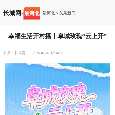
长城网
·
最河北
最河北
头条新闻
>
幸福生活开村播丨阜城玫瑰“云上开”
来源： 长城网
2026-06-02 18:34:08