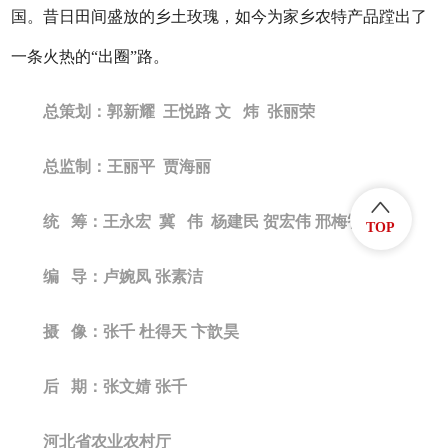
国。昔日田间盛放的乡土玫瑰，如今为家乡农特产品蹚出了
一条火热的“出圈”路。
总策划：郭新耀 王悦路 文 炜 张丽荣
总监制：王丽平 贾海丽
统 筹：王永宏 冀 伟 杨建民 贺宏伟 邢梅智
TOP
编 导：卢婉凤 张素洁
摄 像：张千 杜得天 卞歆昊
后 期：张文婧 张千
河北省农业农村厅