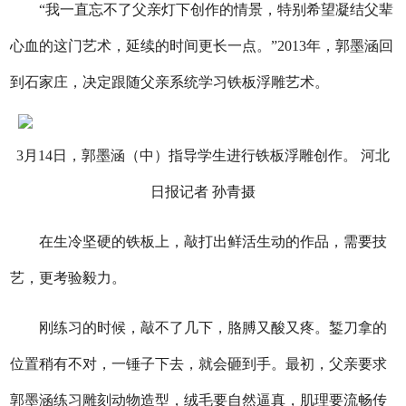
“我一直忘不了父亲灯下创作的情景，特别希望凝结父辈
心血的这门艺术，延续的时间更长一点。”2013年，郭墨涵回
到石家庄，决定跟随父亲系统学习铁板浮雕艺术。
3月14日，郭墨涵（中）指导学生进行铁板浮雕创作。 河北
日报记者 孙青摄
在生冷坚硬的铁板上，敲打出鲜活生动的作品，需要技
艺，更考验毅力。
刚练习的时候，敲不了几下，胳膊又酸又疼。錾刀拿的
位置稍有不对，一锤子下去，就会砸到手。最初，父亲要求
郭墨涵练习雕刻动物造型，绒毛要自然逼真，肌理要流畅传