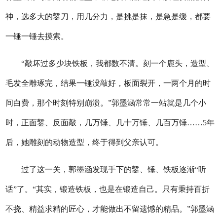
神，选多大的錾刀，用几分力，是挑是抹，是急是缓，都要
一锤一锤去摸索。
“敲坏过多少块铁板，我都数不清。刻一个鹿头，造型、
毛发全雕琢完，结果一锤没敲好，板面裂开，一两个月的时
间白费，那个时刻特别崩溃。”郭墨涵常常一站就是几个小
时，正面錾、反面敲，几万锤、几十万锤、几百万锤……5年
后，她雕刻的动物造型，终于得到父亲认可。
过了这一关，郭墨涵发现手下的錾、锤、铁板逐渐“听
话”了。“其实，锻造铁板，也是在锻造自己。只有秉持百折
不挠、精益求精的匠心，才能做出不留遗憾的精品。”郭墨涵