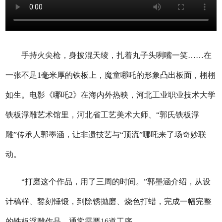
手持火尖枪，身披混天绫，扎着丸子头咧嘴一笑……在
一张不足1毫米厚的铁板上，魔童哪吒的形象凸出板面，栩栩
如生。电影《哪吒2》在海内外热映，河北工业职业技术大学
铁板浮雕艺术馆里，河北省工艺美术大师、“郭氏铁板浮
雕”传承人郭墨涵，让非遗技艺与“顶流”哪吒来了场奇妙联
动。
“打磨这个作品，用了三周的时间。”郭墨涵介绍，从设
计稿样、錾刻锤锻，到除锈抛磨、烧色打蜡，完成一幅完整
的铁板浮雕作品，通常需要16道工序。