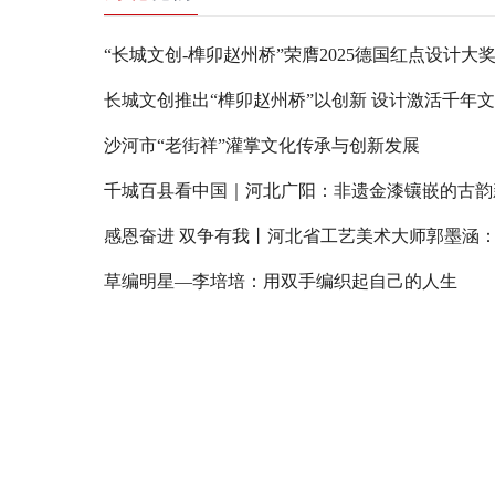
“长城文创-榫卯赵州桥”荣膺2025德国红点设计大
长城文创推出“榫卯赵州桥”以创新 设计激活千年
沙河市“老街祥”灌掌文化传承与创新发展
千城百县看中国｜河北广阳：非遗金漆镶嵌的古韵
草编明星—李培培：用双手编织起自己的人生