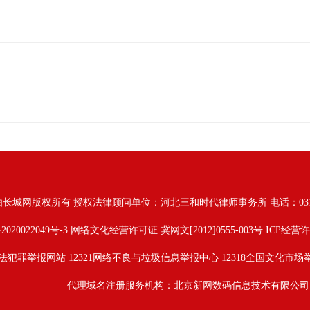
由长城网版权所有
授权法律顾问单位：河北三和时代律师事务所 电话：031187628
2020022049号-3
网络文化经营许可证 冀网文[2012]0555-003号 ICP经营许
法犯罪举报网站
12321网络不良与垃圾信息举报中心
12318全国文化市场
代理域名注册服务机构：北京新网数码信息技术有限公司