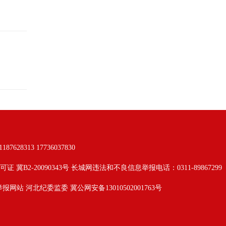
313 17736037830
可证 冀B2-20090343号 长城网违法和不良信息举报电话：0311-89867299
举报网站
河北纪委监委
冀公网安备13010502001763号