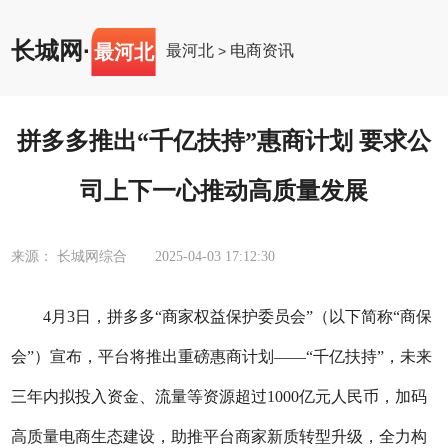
长城网
·
最河北
最河北
电商资讯
>
拼多多推出“千亿扶持”惠商计划 要求公
司上下一心推动高质量发展
来源： 长城网综合
2025-04-03 17:12:30
4月3日，
拼多多
“商家权益保护委员会”（以下简称“商保
会”）
宣布，平台将推出重磅惠商计划
——“千亿扶持”，未来
三年内拟投入资金、流量等资源超过1000亿元人民币，加码
高质量电商生态建设，助推平台商家新质转型升级，全力构