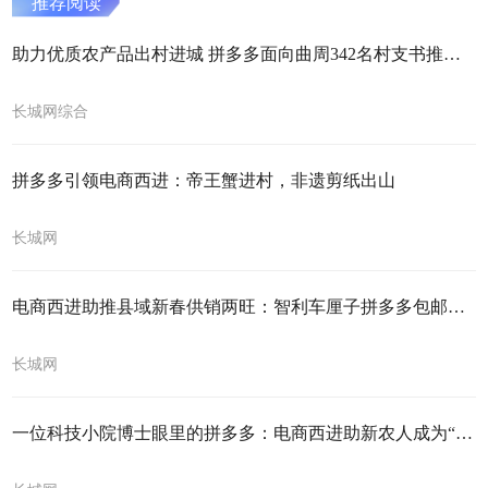
推荐阅读
助力优质农产品出村进城 拼多多面向曲周342名村支书推出数字技术培训
长城网综合
拼多多引领电商西进：帝王蟹进村，非遗剪纸出山
长城网
电商西进助推县域新春供销两旺：智利车厘子拼多多包邮到西藏
长城网
一位科技小院博士眼里的拼多多：电商西进助新农人成为“兴农人”