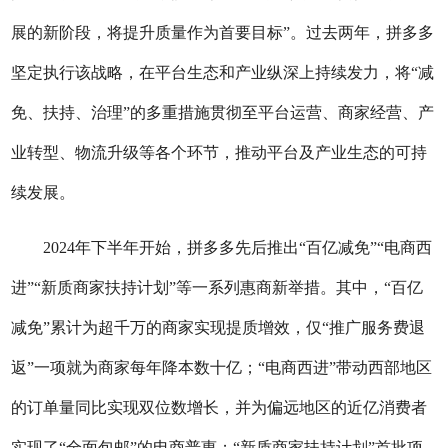
展的新阶段，将提升质量作为首要目标
”
。过去两年，拼多多
坚定执行该
战略，在平台生态和产业纵深上持续发力，将
“减
免、扶持、治理”的多重措施贯彻至平台运营、商家经营、产
业转型、物流升级等各个环节，推动平台及产业生态的可持
续发展。
2024年下半年开始，拼多多先后推出“百亿减免
”
“电商西
进”“新质商家扶持计划”等一系列惠商新举措。其中，“百亿
减免”累计为超千万的商家实现提质增效，仅“推广服务费退
返”一项就为商家每年降本数十亿；“电商西进”带动西部地区
的订单量同比实现双位数增长，并为偏远地区的近亿消费者
实现了“全面包邮”的电商普惠；“新质商家扶持计划”首批项