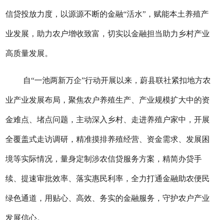
信贷投放力度，以源源不断的
金融
“活水”
，赋能本土养殖产
业发展，助力农户增收致富，切实以金融担当助力乡村产业
高质量发展。
自
“
一池两新万企
”
行动开展以来，蔚县联社紧扣地方农
业产业发展布局，聚焦农户养殖生产、产业
规模扩大
中的资
金难点、堵点问题，主动深入乡村、走进养殖户家中，开展
全覆盖式走访调研，精准摸排养殖经营、资金需求、发展困
境等实际情况，量身定制涉农信贷服务方案，精简办贷手
续、提速审批效率、落实惠民利率，全力打通金融助农便民
绿色通道，用贴心、高效、务实的金融服务，守护农户产业
发展信心。