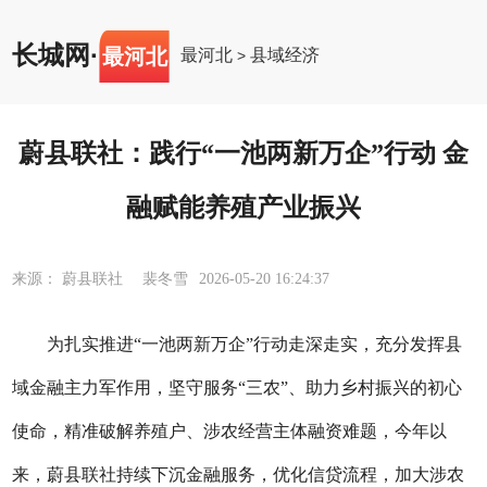
长城网
·
最河北
最河北
县域经济
>
蔚县联社：践行“一池两新万企”行动 金
融赋能养殖产业振兴
来源： 蔚县联社 裴冬雪
2026-05-20 16:24:37
为扎实推进
“
一池两新万企
”
行动走深走实，充分发挥县
域金融主力军作用，坚守服务
“三农”、助力乡村振兴的初心
使命，精准破解养殖户、涉农经营主体融资难题，
今年以
来，
蔚县联社持续下沉金融服务，优化信贷流程，加大涉农