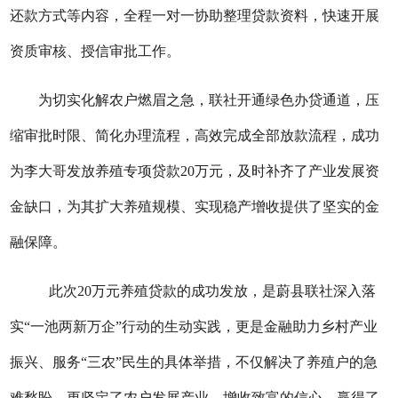
还款方式等内容，全程一对一协助整理贷款资料，快速开展
资质审核、授信审批工作。
为切实
化解
农户燃眉之急，联社开通绿色办贷通道，压
缩审批时限、简化办理流程，高效完成全部放款流程，成功
为李大哥发放养殖专项贷款
20万元，及时补齐了产业发展资
金缺口，为其扩大养殖规模、实现稳产增收提供了坚实的金
融保障。
此次
20万元养殖贷款的成功发放，是蔚县联社深入落
实
“
一池两新万企
”
行动的生动实践，更是金融助力乡村产业
振兴、服务
“
三农
”
民生的具体举措，不仅解决了养殖户的急
难愁盼，更坚定了农户发展产业、增收致富的信心，赢得了