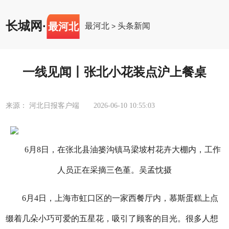
长城网
·
最河北
最河北
头条新闻
>
一线见闻丨张北小花装点沪上餐桌
来源： 河北日报客户端
2026-06-10 10:55:03
6月8日，在张北县油篓沟镇马梁坡村花卉大棚内，工作
人员正在采摘三色堇。吴孟忱摄
6月4日，上海市虹口区的一家西餐厅内，慕斯蛋糕上点
缀着几朵小巧可爱的五星花，吸引了顾客的目光。很多人想