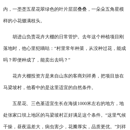
内，一垄垄五星花翠绿色的叶片层层叠叠，一朵朵五角星模
样的小花缀满枝头。
胡进山负责花卉大棚的日常管护。去年这个种植项目刚
落地时，他心里犯嘀咕：“村里常年种菜，从没种过花，能成
吗？即便种成了，能卖出去吗？”
花卉大棚投资方是来自山东的客商刘祥勇，把项目放在
马梁坡村，他看中的是这里适宜的自然条件。
五星花、三色堇适宜生长在海拔1000米左右的地方，地
处张家口坝上地区的马梁坡村正好满足这个条件。“这里气候
干燥，昼夜温差大，病虫害少，花瓣厚实，品质更优。”刘祥