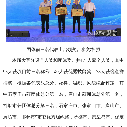
团体前三名代表上台领奖。李文培 摄
本届大赛分设个人奖和团体奖。共
17
1
人获个人奖，其中
93人获项目前三名称号，
40
人获优秀技能奖，
3
8
人获锐意拼
搏奖。根据各代表队总分、纪律、组织、风貌综合评定，其
中石家庄市获团体总分第一名，唐山市获团体总分第二名，
邯郸市获团体总分第三名，石家庄市、
张家口市、
唐山市、
廊坊市
、
邯郸市
5市获优秀组织奖，承德市、秦皇岛市、
保定