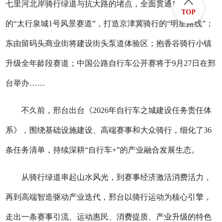
七里河北岸骑行绿道与抗大路的堵点，全面贯通111公里
TOP
的“太行泉城1号风景赛道”，打造京津冀骑行的“明星路线”；
东由留码头商业街将建设街头泵道体验区；抱香谷骑行小镇
升级全年龄段赛道；中国公路自行车公开赛将于9月27日在邢
台举办……
不久前，邢台出台《2026年自行车之城建设任务责任体
系》，围绕基础设施建设、高端赛事和大众骑行，细化了36
条任务清单，持续深耕“自行车+”的产业融合发展生态。
从骑行绿道串起山水风光，到赛事经济激活消费活力，
再到高端智造驱动产业迭代，邢台以骑行运动为核心引擎，
走出一条赛事引流、运动惠民、消费提质、产业升级的特色