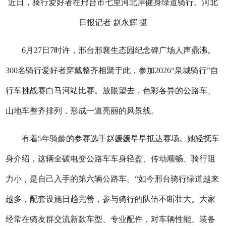
近日，骑行爱好者在邢台市七里河北岸健身绿道骑行。河北
日报记者 赵永辉 摄
6月27日7时许，邢台邢襄生态园纪念碑广场人声鼎沸。
300名骑行爱好者穿戴整齐相聚于此，参加2026“泉城骑行”自
行车挑战赛白马河站比赛。放眼望去，色彩各异的公路车、
山地车整齐排列，形成一道亮丽的风景线。
有着5年骑龄的参赛选手赵媛媛早早抵达赛场。她轻抚车
身介绍，这辆全碳电变公路车车身轻盈、传动顺畅、骑行阻
力小，是自己入手的第六辆公路车。“如今邢台骑行绿道越来
越多，配套设施日趋完善，参与骑行的队伍不断壮大。大家
经常在骑友群交流新款车型、专业配件，对车辆性能、装备