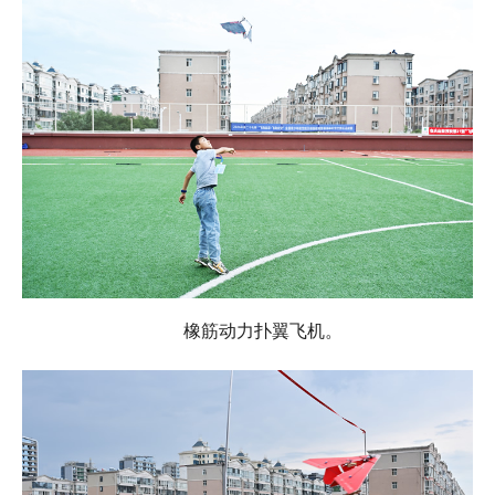
橡筋动力扑翼飞机。