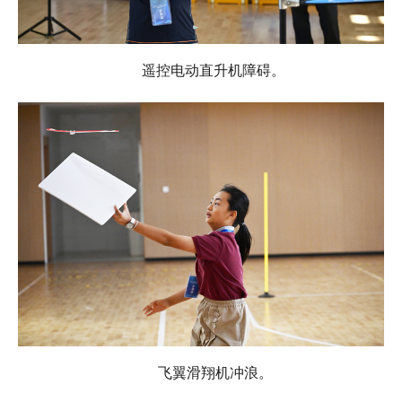
遥控电动直升机障碍。
飞翼滑翔机冲浪。