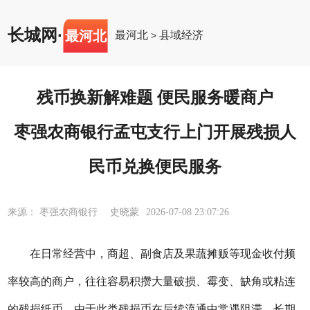
长城网
·
最河北
最河北
县域经济
>
残币换新解难题 便民服务暖商户
枣强农商银行孟屯支行上门开展残损人
民币兑换便民服务
来源： 枣强农商银行 史晓蒙
2026-07-08 23:07:26
在日常经营中，商超、副食店及果蔬摊贩等现金收付频
率较高的商户，往往容易积攒大量破损、霉变、缺角或粘连
的残损纸币。由于此类残损币在后续流通中常遇阻滞，长期