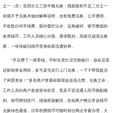
之一（含）至四分之三按半额兑换；残损面积不足二分之一
依规不予兑换并做好解释说明，全程免费兑换、公开透明、
不收取任何手续费。面对霉烂沾水、边角破碎、硬币磨损的
各类钱币，工作人员细心分拣、逐张甄别，高效完成清点换
新，一张张破旧残币变身崭新流通钞券。
“开店攒了一堆零钱，平时生意忙没空跑银行，放在店里
还影响资金周转，多亏孟屯支行上门兑换，一下子帮我盘活
了闲置资金！”多名商户拿着崭新现金连连点赞。兑换之余，
工作人员向商户发放宣传折页，普及不宜流通人民币挑剔规
则、假币辨别技巧，现场答疑解惑，告知商户网点常设残币
兑换绿色通道，日常积攒残币可随时前往网点专窗办理，大