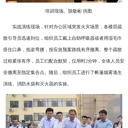
培训现场。脱敬彬 供图
实战演练
现场，针对
办公区域突发火灾场景，各楼层疏
散引导员迅速到位，组织员工
戴上自助呼吸器或者
用湿毛巾
捂住口鼻，低姿弯腰
，
按应急预案
路线有序撤离。
整个疏散
过程紧张有序，员工们配合默契，仅用时
2
分钟，全体人员安
全撤离至指定集合点。
随后，组织员工
进行了帐篷烟雾逃生
演练
、
消防水袋
和灭火
器的
实操。