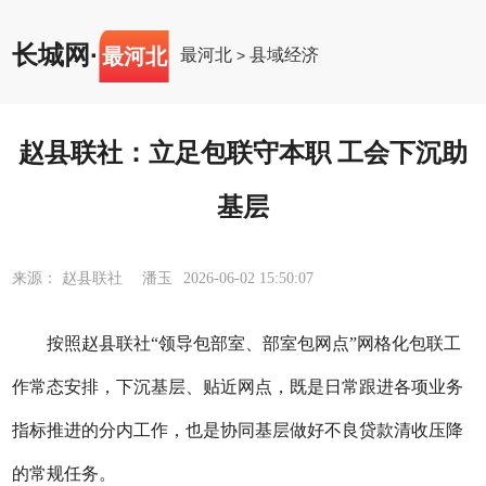
长城网
·
最河北
最河北
县域经济
>
赵县联社：立足包联守本职 工会下沉助
基层
来源： 赵县联社 潘玉
2026-06-02 15:50:07
按照
赵县
联社
“领导包部室、部室包网点”网格化包联工
作常态安排，下沉基层、贴近网点，既是日常跟进各项业务
指标推进的分内工作，也是协同基层做好不良贷款清收压降
的常规任务。