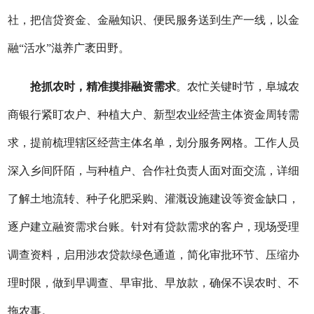
社，把信贷资金、金融知识、便民服务送到生产一线，以
金
融
“活水”
滋养广袤田野。
抢抓农时，精准摸排融资需求
。
农忙
关键时节，
阜城农
商银行
紧盯农户、种植大户、新型农业经营主体资金周转需
求，提前梳理辖区经营主体名单，划分服务网格。工作人员
深入
乡间阡陌
，与种植户、合作社负责人面对面交流，详细
了解土地流转、种子化肥采购、灌溉设施建设等资金缺口，
逐户建立融资需求台账。针对有贷款需求的客户，现场受理
调查资料，启用涉农贷款绿色通道，简化审批环节、压缩办
理时限，做到早调查、早审批、早放款，确保不误农时、不
拖农事。