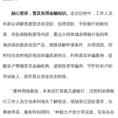
贴心宣讲，普及实用金融知识。
走访过程中，工作人员
向群众讲解普惠型涉农贷款、信用贷款、手机银行转账结
算、存款保险制度等内容，重点介绍
阜城农商银行
低利率、
免担保的惠农信贷产品，
细致
讲解申请条件、办理流程。同
时结合农村地区电信诈骗高发特点，列举真实诈骗案例，提
醒农户警惕冒充金融机构、虚假投资等骗局，守护好农户的
劳动收入，筑牢群众资金安全防线。
“夏种用钱着急，本来还打算跑几趟银行，没想到农商
银
行工作人员主动来到地头了解情况，现场登记贷款需求，办
事效率高，服务特别周到。
”种植大户
张
大哥说道。实实在在