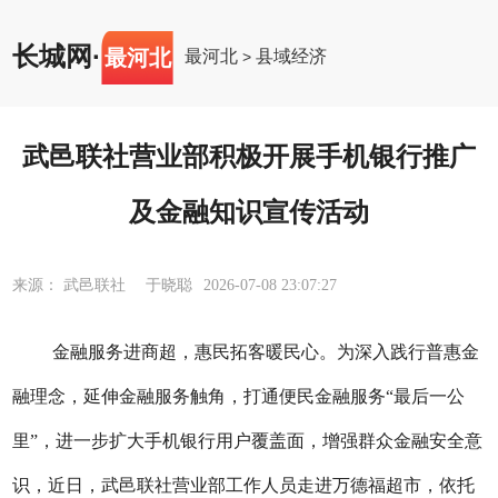
长城网
·
最河北
最河北
县域经济
>
武邑联社营业部积极开展手机银行推广
及金融知识宣传活动
来源： 武邑联社 于晓聪
2026-07-08 23:07:27
金融服务进商超
，
惠民拓客暖民心
。
为深入践行普惠金
融理念，延伸金融服务触角，打通便民金融服务
“最后一公
里”，进一步扩大手机银行用户覆盖面，
增强
群众金融安全意
识，近日，
武邑联社营业部
工作人员走进
万德福超市
，依托