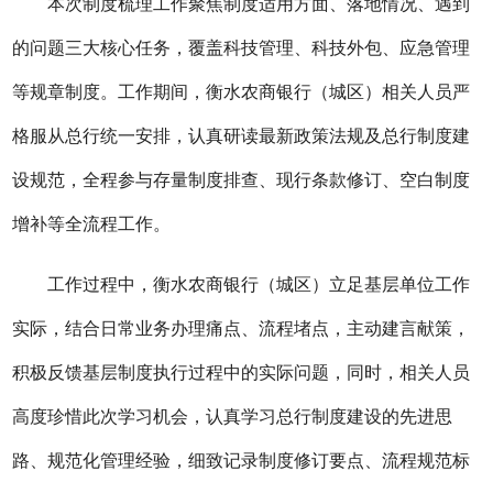
本次制度梳理工作聚焦制度
适用
方面、落地情况、遇到
的问题三大
核心任务，覆盖
科技管理、科技外包、应急管理
等规章制度。工作期间，
衡水农商银行（城区）
相关
人员严
格服从
总
行
统一安排，认真研读最新政策法规及
总行
制度
建
设规范，全程参与存量制度排查、现行条款修订、空白制度
增补等全流程工作。
工作过程中，
衡水农商银行（城区）
立足基层单位工作
实际，结合日常业务办理痛点、流程堵点，主动建言献策，
积极反馈基层制度执行过程中的实际问题，同时，
相关
人员
高度
珍惜
此次
学习
机会
，认真学习
总
行
制度建设的先进思
路、规范化管理经验，细致记录制度修订要点、流程规范标