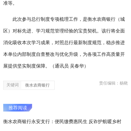
准
等
。
此次参与
总行
制度专项梳理工作，是
衡水农商银行（城
区）
对标先进、学习规范管理经验的宝贵契机。
该行
将全面
消化吸收本次学习成果，对照
总
行
最新制度规范，稳步推进
本单位内部制度自查整改与优化升级，为各项工作高质量开
展提供坚实制度保障。
（通讯员
吴春华
）
责任编辑：杨晓
关键词
衡水农商银行
推荐阅读
衡水农商银行永安支行：便民缴费惠民生 反诈护航暖乡村