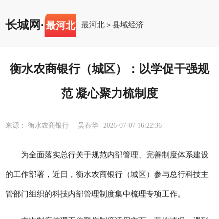
长城网
·
最河北
最河北
县域经济
>
衡水农商银行（城区）：以学促干强规
范 凝心聚力梳制度
来源： 衡水农商银行 吴春华
2026-07-07 16:22:36
为全面落实
总行
关于规范内部管理、完善制度体系建设
的工作部署，
近日，
衡水农商银行（城区）
参与
总
行科技
主
管部门组织的
科技
内部管理制度集中梳理专项工作。