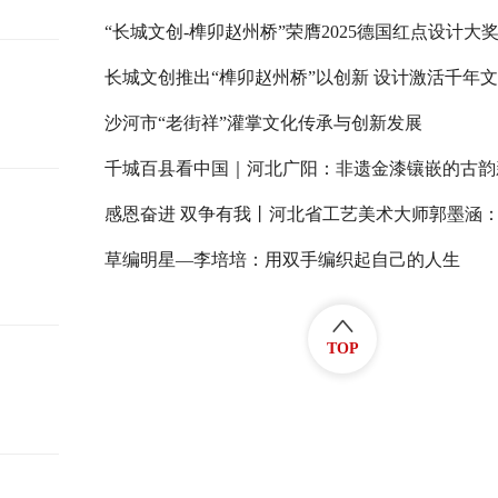
“长城文创-榫卯赵州桥”荣膺2025德国红点设计大
长城文创推出“榫卯赵州桥”以创新 设计激活千年
沙河市“老街祥”灌掌文化传承与创新发展
千城百县看中国｜河北广阳：非遗金漆镶嵌的古韵
草编明星—李培培：用双手编织起自己的人生
TOP