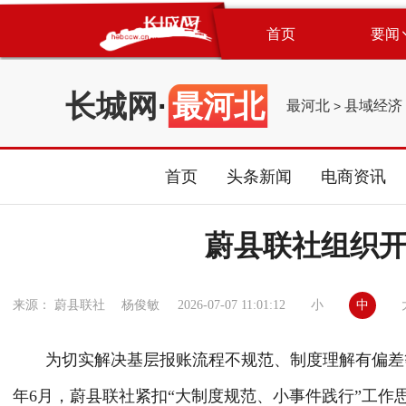
首页
要闻
长城网
·
最河北
最河北
县域经济
>
首页
头条新闻
电商资讯
蔚县联社组织
小
中
来源： 蔚县联社 杨俊敏
2026-07-07 11:01:12
为切实解决基层报账流程不规范、制度理解有偏差
年
6月，蔚县联社紧扣“大制度规范、小事件践行”工