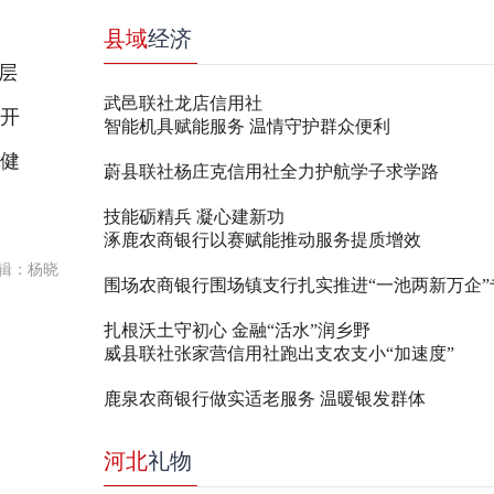
县域
经济
层
武邑联社龙店信用社
例开
智能机具赋能服务 温情守护群众便利
稳健
蔚县联社杨庄克信用社全力护航学子求学路
技能砺精兵 凝心建新功
涿鹿农商银行以赛赋能推动服务提质增效
辑：杨晓
围场农商银行围场镇支行扎实推进“一池两新万企”
扎根沃土守初心 金融“活水”润乡野
威县联社张家营信用社跑出支农支小“加速度”
鹿泉农商银行做实适老服务 温暖银发群体
河北
礼物