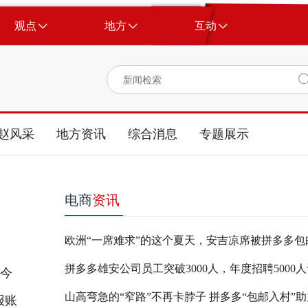
观点
地方
互动
赵风采
地方资讯
综合消息
专题展示
电商
资讯
，今
报账