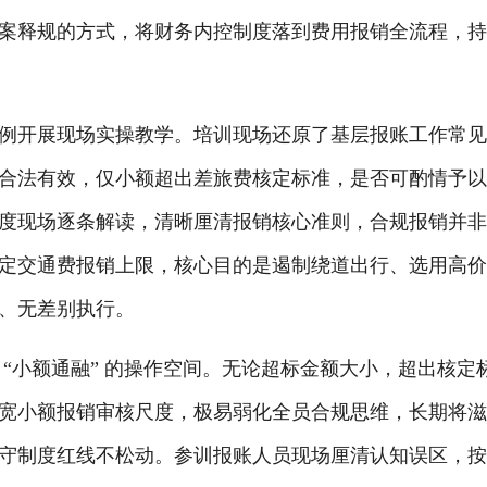
案释规的方式，将财务内控制度落到费用报销全流程，
例开展现场实操教学。培训现场还原了基层报账工作常
合法有效，仅小额超出差旅费核定标准，是否可酌情予
度
现场逐条解读，清晰厘清报销核心准则
，
合规报销并
定交通费报销上限，核心目的是遏制绕道出行、选用高
、无差别执行。
“小额通融” 的操作空间。无论超标金额大小，超出核定
宽小额报销审核尺度，极易弱化全员合规思维，长期将
守制度红线不松动。参训报账人员现场厘清认知误区，